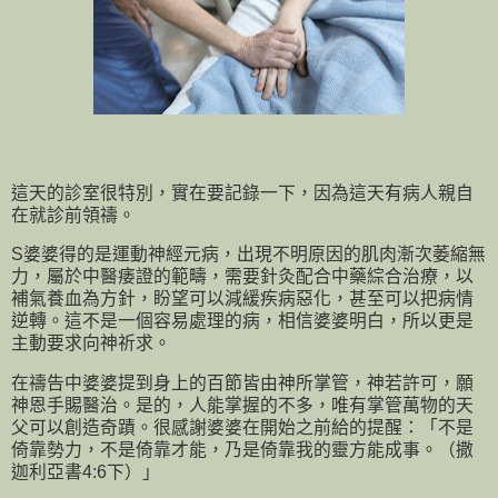
這天的診室很特別，實在要記錄一下，因為這天有病人親自
在就診前領禱。
S婆婆得的是運動神經元病，出現不明原因的肌肉漸次萎縮無
力，屬於中醫痿證的範疇，需要針灸配合中藥綜合治療，以
補氣養血為方針，盼望可以減緩疾病惡化，甚至可以把病情
逆轉。這不是一個容易處理的病，相信婆婆明白，所以更是
主動要求向神祈求。
在禱告中婆婆提到身上的百節皆由神所掌管，神若許可，願
神恩手賜醫治。是的，人能掌握的不多，唯有掌管萬物的天
父可以創造奇蹟。很感謝婆婆在開始之前給的提醒：「不是
倚靠勢力，不是倚靠才能，乃是倚靠我的靈方能成事。（撒
迦利亞書4:6下）」