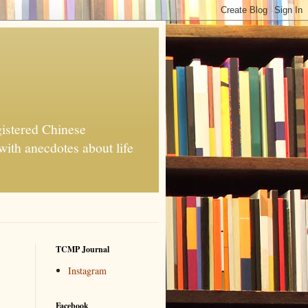
d Chinese
with anecdotes about life
TCMP Journal
Instagram
Facebook