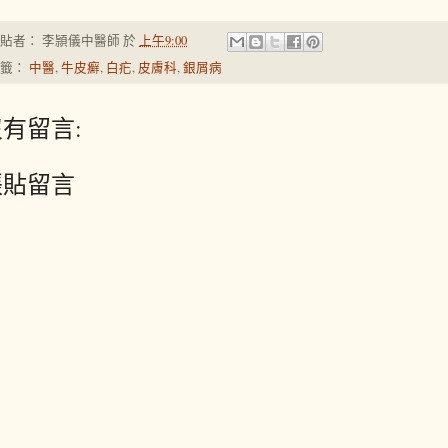
張貼者：
李頴儀中醫師
於
上午9:00
標籤：
中醫
,
牛皮癬
,
白疕
,
皮膚科
,
銀屑病
有留言:
張貼留言