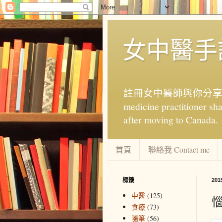
女中醫手記 
註冊女中醫師與你分享中醫中
medicine practitioner sha
after moving to Canada.
首頁
聯絡我 Contact me
標籤
20
中醫
(125)
食療
(73)
隨筆
(56)