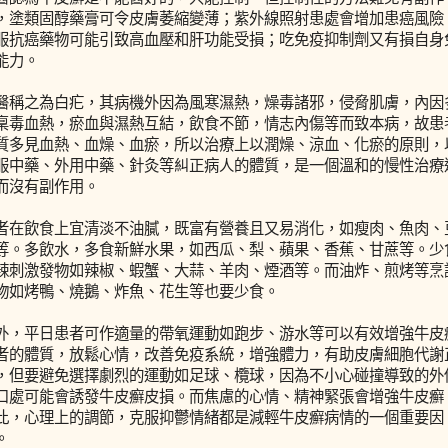
，塗類固醇藥膏可令皮膚萎縮變薄；紫外線照射患處會增加患癌風險
服抗癌藥物可能引致高血壓和肝功能受損；吃免疫抑制劑又有損自身
能力。
醫稱之為白疕，其病機外因為風寒濕熱，燥毒諸邪，侵脅肌膚，內因
稟毒血熱，瘀血與濕熱互結，飲食不節，情志內傷等而致本病，故患
質多見血熱、血燥、血瘀，所以治療上以潤燥、涼血、化瘀的原則，
服中藥、外用中藥、針灸等糾正病人的體質，是一個溫和的慢性治療
而沒有副作用。
者在飲食上宜清淡不油膩，既富有營養且又易消化，如瘦肉、魚肉、
等。多飲水，多食新鮮水果，如西瓜、梨、蘋果、香蕉、甘蔗等。少
辣刺激發物如辣椒、蝦蟹、大蒜、羊肉、煙酒等。而油炸、煎烤等烹
物如烤鴨、燒鵝、炸魚、花生等也要少食。
外，平日患者可作適量的帶氧運動如跑步、游水等可以有效增強牛皮
者的體質，放鬆心情，改善免疫系統，增強體力，有助皮膚細胞代謝
，但要避免選擇劇烈的運動如足球、欖球，因為不小心碰撞導致的外
口處可能會誘發牛皮癬皮損。而焦慮的心情、精神緊張會增強牛皮癬
此，心理上的調節，克服抑鬱情緒都是減輕牛皮癬病情的一個重要因
。