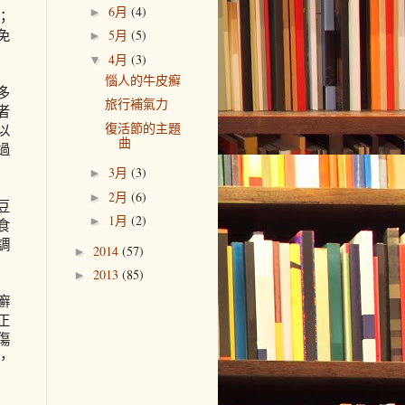
6月
(4)
►
；
免
5月
(5)
►
4月
(3)
▼
惱人的牛皮癬
多
旅行補氣力
者
復活節的主題
以
曲
過
3月
(3)
►
2月
(6)
►
豆
1月
(2)
►
食
調
2014
(57)
►
2013
(85)
►
癬
正
傷
，