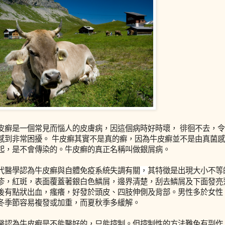
皮癬是一個常見而惱人的皮膚病，因這個病時好時壞， 徘徊不去，
感到非常困擾。 牛皮癬其實不是真的癬，因為牛皮癬並不是由真菌
起，是不會傳染的。牛皮癬的真正名稱叫做銀屑病。
代醫學認為牛皮癬與自體免疫系統失調有關
其特徵是出現大小不等
，
疹，紅斑，表面覆蓋著銀白色鱗屑，邊界清楚，刮去鱗屑及下面發亮
後有點狀出血，瘙癢，好發於頭皮、四肢伸側及背部。男性多於女性
冬季節容易複發或加重，而夏秋季多緩解。
醫認為牛皮癬是不能醫好的，只能控制。但控制性的方法難免有副作