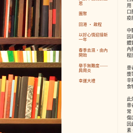
思
用
口
團聚
疫
回港 ‧ 啟程
中
以好心情迎接新
因
一年
體
內
春季去濕，由內
開始
程
舉手無難度——
患
肩周炎
漿
辛
幸運大禮
食
此
患
常
傷
因
素