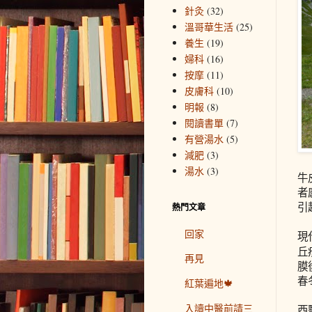
針灸
(32)
溫哥華生活
(25)
養生
(19)
婦科
(16)
按摩
(11)
皮膚科
(10)
明報
(8)
閱讀書單
(7)
有營湯水
(5)
減肥
(3)
湯水
(3)
牛
者
引
熱門文章
回家
現
丘
再見
膜
春
紅葉遍地🍁
入讀中醫前請三
西