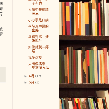
子有責
潤
即
入讀中醫前請
三思
胃
小心手足口病
學院派中醫的
波
出路
勞
幸福到嘔—妊
娠嘔吐
如坐針氈—痔
瘡
我愛荔枝
火出個病來—
甲狀腺亢進
6月
(17)
►
5月
(5)
►