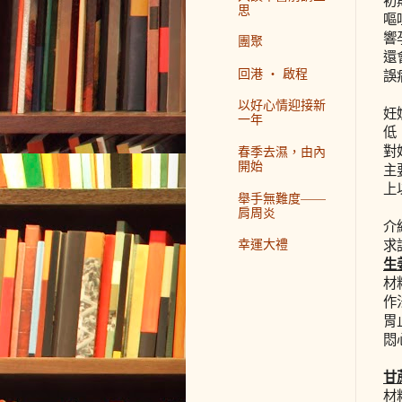
思
嘔
響
團聚
還
回港 ‧ 啟程
誤
以好心情迎接新
妊
一年
低
對
春季去濕，由內
開始
主
上
舉手無難度——
肩周炎
介
幸運大禮
求
生
材
作
胃
悶
甘
材