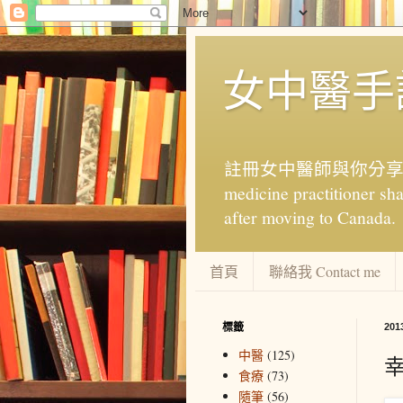
女中醫手記 
註冊女中醫師與你分享中醫中
medicine practitioner sha
after moving to Canada.
首頁
聯絡我 Contact me
標籤
20
中醫
(125)
食療
(73)
隨筆
(56)