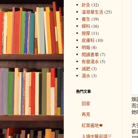
針灸
(32)
溫哥華生活
(25)
養生
(19)
婦科
(16)
按摩
(11)
皮膚科
(10)
明報
(8)
閱讀書單
(7)
有營湯水
(5)
減肥
(3)
湯水
(3)
熱門文章
娛
回家
而
她
再見
大
紅葉遍地🍁
都
入讀中醫前請三
初