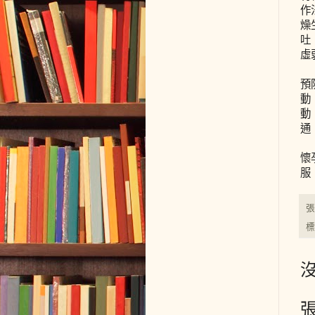
作
燥
吐
虛
預
動
動
通
懷
服
沒