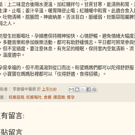
法︰上二味混合後隔水燙溫，加紅糖拌勻。甘蔗甘寒，能清熱和胃、
生津、止嘔；姜汁辛溫，暖胃降逆止嘔；紅糖暖中和胃。此適合食入
，吐物清稀，脘脹悶，神疲納差，舌淡苔白，脈緩弱，妊娠惡阻屬脾
弱之人。
防發生妊娠嘔吐，孕婦應保持精神愉快，心情舒暢，避免情緒大幅度
，多聽音樂和參加娛樂活動，都可有助舒緩情志。平日都可照常參與
，但不宜過度，要注意休息，有充足的睡眠，保持室內空氣清新、流
，溫度適中。
孕是幸福的，但不用滿瀉到從口而出。盼望媽媽們都可以陀得舒舒服
，小寶寶在媽媽肚裡都可以「住得舒適，食得招積」。
張貼者：
李頴儀中醫師
於
上午9:00
標籤：
妊娠惡阻
,
妊娠嘔吐
,
食療
,
陳茵媺
,
懷孕
有留言:
張貼留言