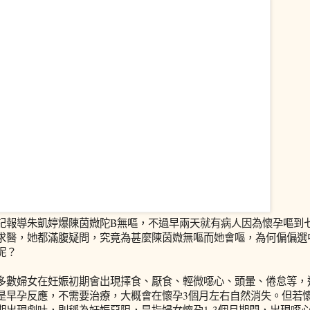
記報導朱凱婷爆陳茵媺陀B無嘔，不過早兩天就有病人因為懷孕嘔到
求醫，她都滿腹疑問，究竟為甚麼陳茵媺無嘔而她會嘔，為何偏偏選
呢？
多數婦女在妊娠初期會出現擇食、厭食、輕微噁心、頭暈、倦怠等，
是早孕反應，不需要治療，大概會在懷孕3個月左右自然消失。但若
期出現劇吐，則稱為妊娠惡阻，是指婦女懷孕1-3個月期間，出現噁