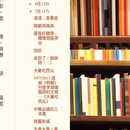
8月
(12)
►
影
7月
(17)
▼
，
清清…青春痘
耽
暗瘡與暗病
還我好腰骨—
降
腰椎間盤突
，
出
病
刮痧
療
收到了，謝謝
妳！：）
大暑吃西瓜
該
19/7/2013 感
謝《明報》
刊登李頴儀
醫師的文章
—《大暑吃
溫
西瓜》
脘
中醫必讀的三
本書
揉腹有福
生育大事，男