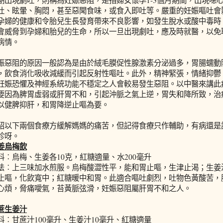
吐、眩暈、胸悶，甚至惡聞食味，或食入即吐等。嚴重的妊娠嘔吐會
孕婦的健康和令胎兒生長發育帶來不良影響，如發生脫水或酸中毒時
會威脅到孕婦和胎兒的生命，所以一旦出現劇吐，應及時就醫，以免
病情。
娠惡阻的原因一般認為是由於絨毛膜促性腺激素分泌過多，胃腸蠕動
，飲食消化吸收減緩而引起反射性嘔吐。此外，精神緊張，情緒抑鬱
妊娠恐懼及神經系統功能不穩定之人會較易發生惡阻。以中醫來講此
要因為脾胃虛弱或肝胃不和，引起沖脈之氣上逆，胃失和降所致，治
以健脾抑肝，和胃降逆止嘔為要。
紹以下兩個食療方緩解媽媽的痛苦，但記得食療只作輔助，有病還是
診呀。
姜烏梅飲
料︰烏梅、生姜各10克，紅糖適量、水200毫升
法︰上三味加水煎服。烏梅酸澀性平，能和胃止嘔，生津止渴；生姜
止嘔，化飲寬中；紅糖暖中和胃。此適合嘔吐劇烈，吐物色黃酸苦，
心煩，脅痛噯氣，苔黃脈弦滑，妊娠惡阻屬肝胃不和之人。
蔗生姜汁
料︰甘蔗汁100毫升、生姜汁10毫升、紅糖適量