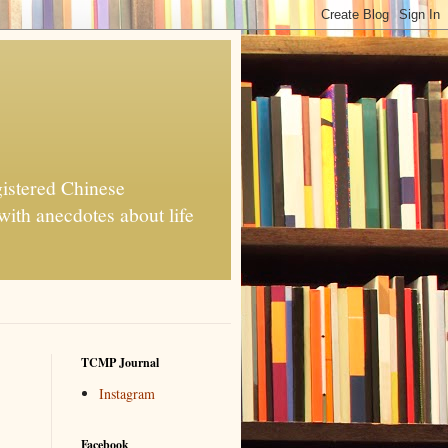
d Chinese
with anecdotes about life
TCMP Journal
Instagram
Facebook